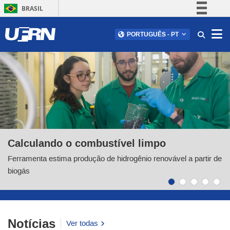
BRASIL
Simplifique!
Abr
PORTUGUÊS - PT
Comunica BR
Participe
Área de destaque do portal
Acesso à informação
Legislação
Canais
Calculando o combustível limpo
Ferramenta estima produção de hidrogênio renovável a partir de
biogás
Paginação dos destaques
Notícias
Ver todas