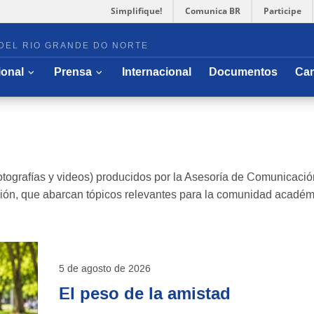
Simplifique!
Comunica BR
Participe
DEL RIO GRANDE DO NORTE
r submenú
Abrir/ocultar submenú
Abrir/ocultar submenú
ional
Prensa
Internacional
Documentos
Ca
, fotografías y videos) producidos por la Asesoría de Comuni
ción, que abarcan tópicos relevantes para la comunidad académi
5 de agosto de 2026
El peso de la amistad