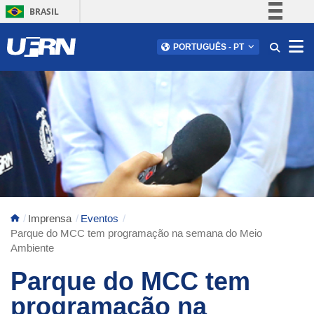
BRASIL
Simplifique!
Abr
PORTUGUÊS
-
PT
Comunica BR
Participe
Acesso à informação
Legislação
Canais
Imprensa
Eventos
Parque do MCC tem programação na semana do Meio
Ambiente
Parque do MCC tem
programação na