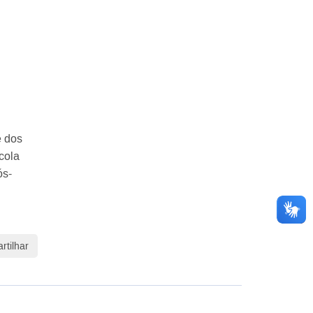
e dos
cola
ós-
tilhar