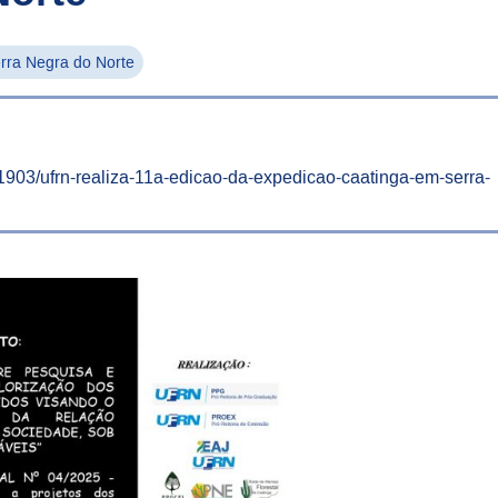
rra Negra do Norte
01903/ufrn-realiza-11a-edicao-da-expedicao-caatinga-em-serra-