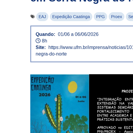
EAJ
Expedição Caatinga
PPG
Proex
Se
Quando:
01/06 a 06/06/2026
8h
Site:
https://www.ufrn.br/imprensa/noticias/1
negra-do-norte