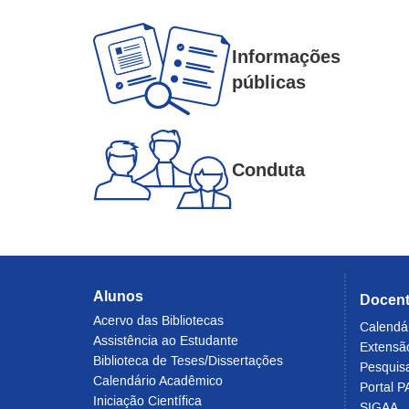
Informações
públicas
Conduta
Alunos
Docen
Acervo das Bibliotecas
Calendá
Assistência ao Estudante
Extensã
Biblioteca de Teses/Dissertações
Pesquis
Calendário Acadêmico
Portal P
Iniciação Científica
SIGAA