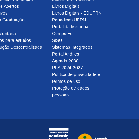
s Abertos
Livros Digitais
ivos
Livros Digitais - EDUFRN
s-Graduação
Periódicos UFRN
Portal da Memória
luntária
Comperve
os para estudos
SISU
ução Descentralizada
Sistemas Integrados
Portal Andifes
Agenda 2030
PLS 2024-2027
Política de privacidade e 
termos de uso
Proteção de dados 
pessoais
po da página
Ir pra UNAI
Ir para o por