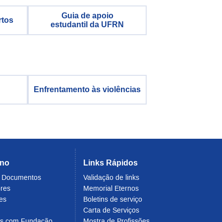
Guia de apoio
rtos
estudantil da UFRN
Enfrentamento às violências
rno
Links Rápidos
e Documentos
Validação de links
ores
Memorial Eternos
es
Boletins de serviço
Carta de Serviços
os com Fundação
Mostra de Profissões