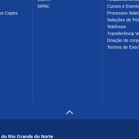
SIPAC
Cursos e Evento
cos Capes
Processos Selet
Seleções de Pó
Telefones
Transferência Vo
Doação de corp
Termos de Exec
Ir para o to
l do Rio Grande do Norte