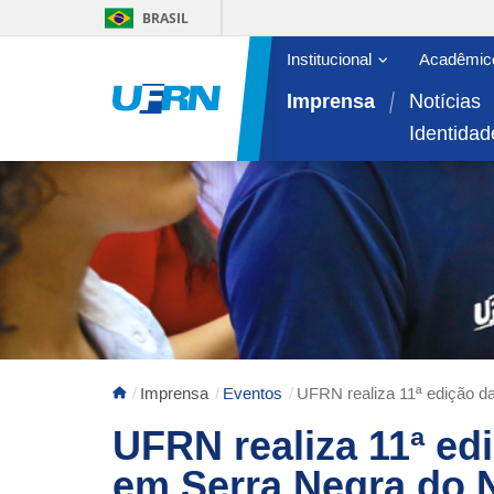
BRASIL
Abrir/fechar sub
Institucional
Acadêmic
Área do menu principal
Imprensa
Notícias
Identidad
Imprensa
Eventos
UFRN realiza 11ª edição d
UFRN realiza 11ª ed
em Serra Negra do 