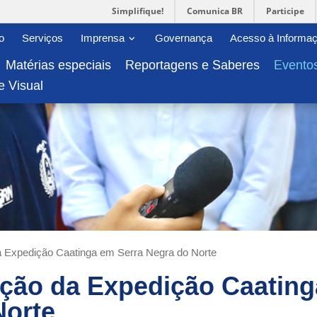
Simplifique!
Comunica BR
Participe
-menu
Abrir/fechar sub-menu
o
Serviços
Imprensa
Governança
Acesso à Informa
Matérias especiais
Reportagens e Saberes
Evento
e Visual
a Expedição Caatinga em Serra Negra do Norte
ição da Expedição Caating
Norte