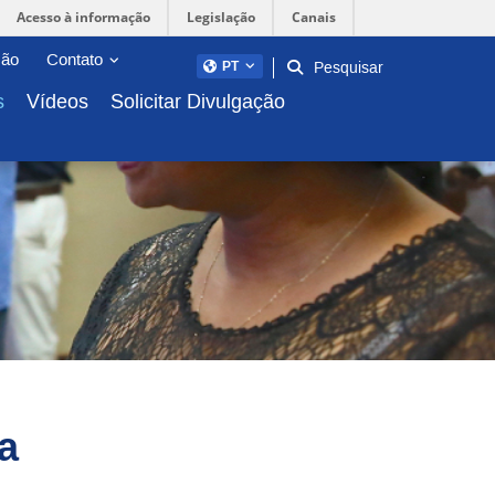
Acesso à informação
Legislação
Canais
Abrir/fechar sub-menu
ção
Contato
Pesquisar
PT
s
Vídeos
Solicitar Divulgação
a