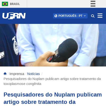
BRASIL
Simplifique!
Abr
PORTUGUÊS
-
PT
Comunica BR
Participe
Acesso à informação
Legislação
Canais
Imprensa
Notícias
Pesquisadores do Nuplam publicam artigo sobre tratamento da
toxoplasmose congênita
Pesquisadores do Nuplam publicam
artigo sobre tratamento da