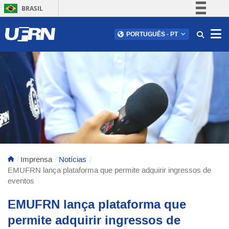
BRASIL
Simplifique!
Abr
PORTUGUÊS
-
PT
Comunica BR
Participe
Acesso à informação
Legislação
Canais
Imprensa
Notícias
EMUFRN lança plataforma que permite adquirir ingressos de
eventos
EMUFRN lança plataforma que
permite adquirir ingressos de