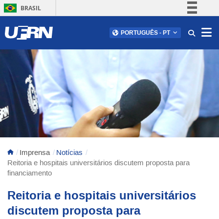
BRASIL
Simplifique!
Abr
PORTUGUÊS
-
PT
Comunica BR
Participe
Acesso à informação
Legislação
Canais
Imprensa
Notícias
Reitoria e hospitais universitários discutem proposta para
financiamento
Reitoria e hospitais universitários
discutem proposta para