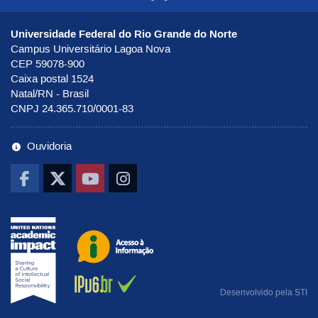
Ir para o to
Universidade Federal do Rio Grande do Norte
Campus Universitário Lagoa Nova
CEP 59078-900
Caixa postal 1524
Natal/RN - Brasil
CNPJ 24.365.710/0001-83
Ouvidoria
Ir pra UNAI
Ir para o portal de Acesso à Infor
Ab
Desenvolvido pela
STI