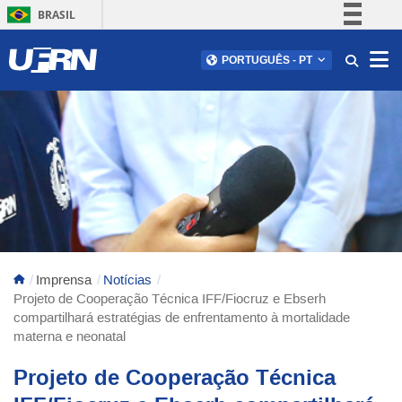
BRASIL
Simplifique!
Abr
PORTUGUÊS
-
PT
Comunica BR
Participe
Acesso à informação
Legislação
Canais
Imprensa
Notícias
Projeto de Cooperação Técnica IFF/Fiocruz e Ebserh
compartilhará estratégias de enfrentamento à mortalidade
materna e neonatal
Projeto de Cooperação Técnica