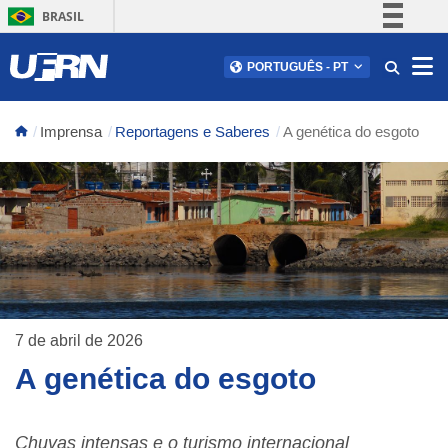
BRASIL
Simplifique!
Abr
PORTUGUÊS
-
PT
Comunica BR
Participe
Imprensa
Reportagens e Saberes
A genética do esgoto
Acesso à informação
Legislação
Canais
7 de abril de 2026
A genética do esgoto
Chuvas intensas e o turismo internacional