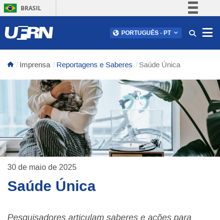
BRASIL
Simplifique!
Abr
PORTUGUÊS
-
PT
Comunica BR
Participe
Imprensa
Reportagens e Saberes
Saúde Única
Acesso à informação
Legislação
Canais
30 de maio de 2025
Saúde Única
Pesquisadores articulam saberes e ações para