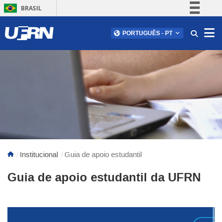
BRASIL
Simplifique!
Abr
PORTUGUÊS
-
PT
Comunica BR
Participe
Acesso à informação
Legislação
Canais
Institucional
Guia de apoio estudantil
Guia de apoio estudantil da UFRN