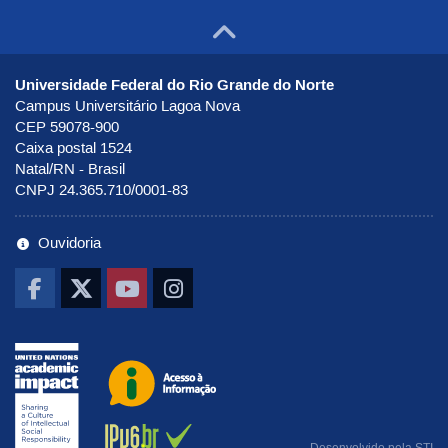
Ir para o to
Universidade Federal do Rio Grande do Norte
Campus Universitário Lagoa Nova
CEP 59078-900
Caixa postal 1524
Natal/RN - Brasil
CNPJ 24.365.710/0001-83
Ouvidoria
Ir pra UNAI
Ir para o portal de Acesso à Infor
Ab