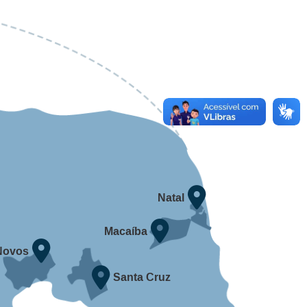
Natal
Macaíba
Novos
Santa Cruz