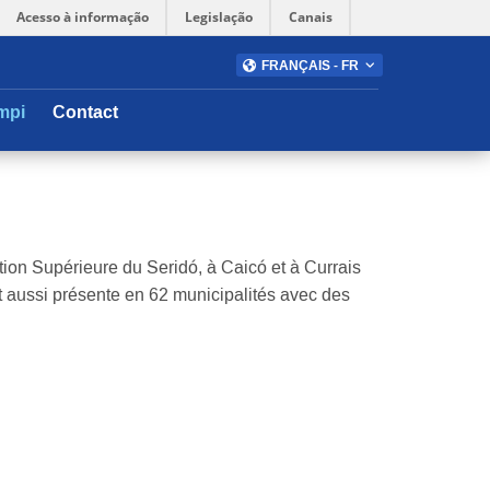
Acesso à informação
Legislação
Canais
FRANÇAIS - FR
mpi
Contact
on Supérieure du Seridó, à Caicó et à Currais
st aussi présente en 62 municipalités avec des