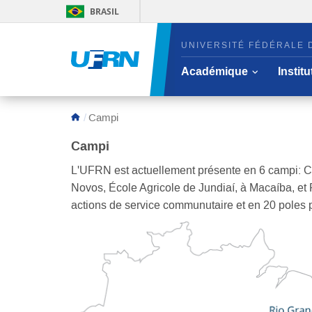
BRASIL
UNIVERSITÉ FÉDÉRALE 
Ouvrir/cach
Académique
Instit
Aire du menu principal
Campi
Campi
L'UFRN est actuellement présente en 6 campi: Ca
Novos, École Agricole de Jundiaí, à Macaíba, et 
actions de service communutaire et en 20 poles p