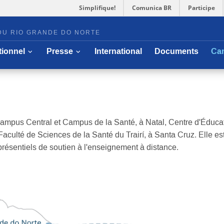
Simplifique!
Comunica BR
Participe
DU RIO GRANDE DO NORTE
er sous-menu
Ouvrir/cacher sous-menu
Ouvrir/cacher sous-menu
utionnel
Presse
International
Documents
Ca
mpus Central et Campus de la Santé, à Natal, Centre d'Éducati
Faculté de Sciences de la Santé du Trairí, à Santa Cruz. Elle e
résentiels de soutien à l'enseignement à distance.