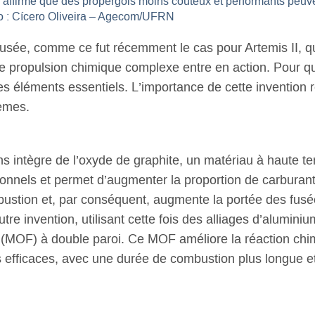
affirme que des propergols moins coûteux et performants peuve
to : Cícero Oliveira – Agecom/UFRN
usée, comme ce fut récemment le cas pour Artemis II, 
de propulsion chimique complexe entre en action. Pour 
es éléments essentiels. L’importance de cette invention 
tèmes.
s intègre de l’oxyde de graphite, un matériau à haute te
onnels et permet d’augmenter la proportion de carburant
ombustion et, par conséquent, augmente la portée des fu
utre invention, utilisant cette fois des alliages d’alum
(MOF) à double paroi. Ce MOF améliore la réaction chimi
s efficaces, avec une durée de combustion plus longue 