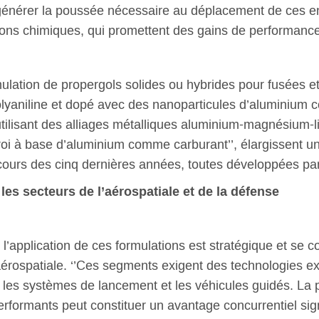
générer la poussée nécessaire au déplacement de ces en
ions chimiques, qui promettent des gains de performance 
mulation de propergols solides ou hybrides pour fusées et 
olyaniline et dopé avec des nanoparticules d’aluminium c
 utilisant des alliages métalliques aluminium-magnésium-
oi à base d’aluminium comme carburant’’, élargissent un
ours des cinq dernières années, toutes développées pa
es secteurs de l’aérospatiale et de la défense
l’application de ces formulations est stratégique et se c
’aérospatiale. ‘’Ces segments exigent des technologies e
es systèmes de lancement et les véhicules guidés. La po
rformants peut constituer un avantage concurrentiel signi