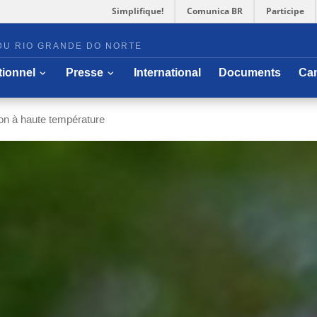
Simplifique!
Comunica BR
Participe
DU RIO GRANDE DO NORTE
er sous-menu
Ouvrir/cacher sous-menu
Ouvrir/cacher sous-menu
utionnel
Presse
International
Documents
Ca
n à haute température